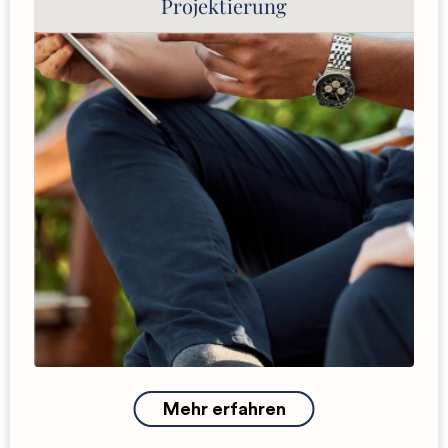
Projektierung
Website-Konzeption (UX-Konzeption,
Informationsarchitektur)
Website-Texte
Web-Design (UX-Design, Grafikdesign)
Brand-Design: Corporate-Design und Logo-
Design
Brand-Storytelling
Slogans, Hashtags, Claims
Entwicklung digitaler Prototypen
Programmierung (IT)
Hosting
Mehr erfahren