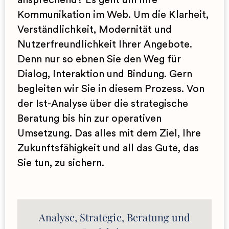
ansprechend? Es geht um Ihre
Kommunikation im Web. Um die Klarheit,
Verständlichkeit, Modernität und
Strategische und inhaltliche Analyse von
Nutzerfreundlichkeit Ihrer Angebote.
Websites, Kommunikationsmitteln und
Denn nur so ebnen Sie den Weg für
Frameworks
Positionierungsstrategie mit
Dialog, Interaktion und Bindung. Gern
Neuromarketing‐Modellen
begleiten wir Sie in diesem Prozess. Von
Contentstrategien
der Ist-Analyse über die strategische
Diversity‐Strategien und ‐Management
Beratung im Hinblick auf Marketing,
Beratung bis hin zur operativen
Branding, Positionierung, Zieldefinition und
Umsetzung. Das alles mit dem Ziel, Ihre
Kundensegmentierung
Projekt‐Planung, ‐Entwicklung und
Zukunftsfähigkeit und all das Gute, das
‐Steuerung
Sie tun, zu sichern.
Analyse, Strategie, Beratung und