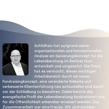
Wort für uns einlegen.
Schildhain hat aufgrund seiner
organisationalen und konzeptionellen
Analyse ein Sanierungskonzept für die
Lebensberatung im Berliner Dom
entwickelt und umgesetzt. Die Firma
hat es vermocht, diesen wichtigen
Arbeitsbereich durch ein neues
Fundraisingkonzept, eine veränderte Website und
verbesserte Klientenführung neu aufzustellen und damit
vor der Schließung zu bewahren. Dabei konnte das
evangelische Profil der Lebensberatung konkretisiert und
für die Öffentlichkeit erkennbar erneuert werden. Die
Zusammenarbeit war eine Freude. Wir sind dankbar.